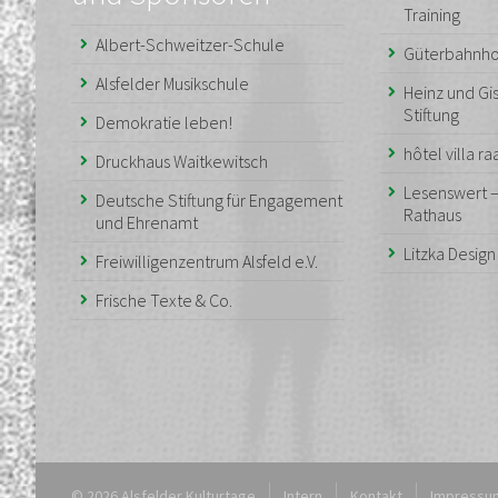
Training
Albert-Schweitzer-Schule
Güterbahnho
Alsfelder Musikschule
Heinz und Gis
Stiftung
Demokratie leben!
hôtel villa r
Druckhaus Waitkewitsch
Lesenswert 
Deutsche Stiftung für Engagement
Rathaus
und Ehrenamt
Litzka Desig
Freiwilligenzentrum Alsfeld e.V.
Frische Texte & Co.
© 2026 Alsfelder Kulturtage
Intern
Kontakt
Impressu