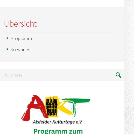
Übersicht
Programm
So war es …
uchen
Suche
…