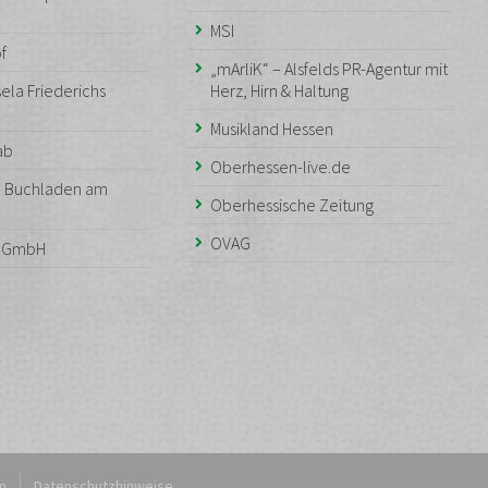
MSI
f
„mArliK“ – Alsfelds PR-Agentur mit
ela Friederichs
Herz, Hirn & Haltung
Musikland Hessen
aab
Oberhessen-live.de
– Buchladen am
Oberhessische Zeitung
OVAG
n GmbH
m
Datenschutzhinweise