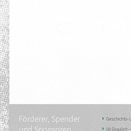
Förderer, Spender
Geschichts-
und Sponsoren
Uli Graulich 