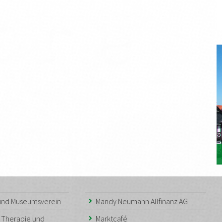
 und Museumsverein
Mandy Neumann Allfinanz AG
– Therapie und
Marktcafé