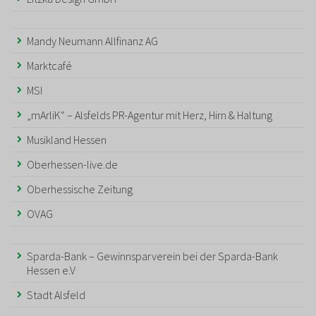
Mandy Neumann Allfinanz AG
Marktcafé
MSI
„mArliK“ – Alsfelds PR-Agentur mit Herz, Hirn & Haltung
Musikland Hessen
Oberhessen-live.de
Oberhessische Zeitung
OVAG
Sparda-Bank – Gewinnsparverein bei der Sparda-Bank
Hessen e.V
Stadt Alsfeld