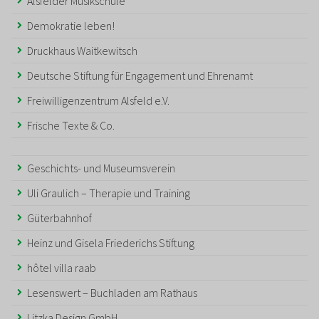
Alsfelder Musikschule
Demokratie leben!
Druckhaus Waitkewitsch
Deutsche Stiftung für Engagement und Ehrenamt
Freiwilligenzentrum Alsfeld e.V.
Frische Texte & Co.
Geschichts- und Museumsverein
Uli Graulich – Therapie und Training
Güterbahnhof
Heinz und Gisela Friederichs Stiftung
hôtel villa raab
Lesenswert – Buchladen am Rathaus
Litzka Design GmbH