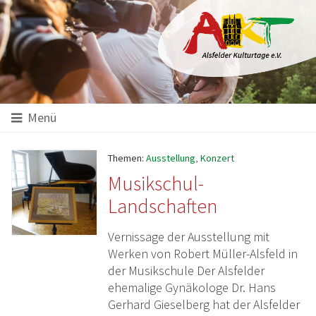
Hauptinhalt
Startseite
Seitenanfang
Themennavigation
Menü
Themen:
Ausstellung
,
Konzert
Musikschul-
Landschaften
Vernissage der Ausstellung mit
Werken von Robert Müller-Alsfeld in
der Musikschule Der Alsfelder
ehemalige Gynäkologe Dr. Hans
Gerhard Gieselberg hat der Alsfelder