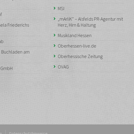
MSI
f
„mArliK“ – Alsfelds PR-Agentur mit
ela Friederichs
Herz, Hirn & Haltung
Musikland Hessen
aab
Oberhessen-live.de
– Buchladen am
Oberhessische Zeitung
OVAG
n GmbH
m
Datenschutzhinweise