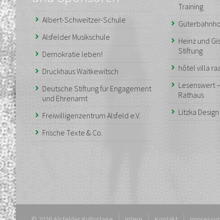
Training
Albert-Schweitzer-Schule
Güterbahnho
Alsfelder Musikschule
Heinz und Gis
Stiftung
Demokratie leben!
hôtel villa r
Druckhaus Waitkewitsch
Lesenswert 
Deutsche Stiftung für Engagement
Rathaus
und Ehrenamt
Litzka Desig
Freiwilligenzentrum Alsfeld e.V.
Frische Texte & Co.
© 2026 Alsfelder Kulturtage
Intern
Kontakt
Impressu