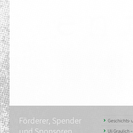
Förderer, Spender
Geschichts-
und Sponsoren
Uli Graulich 