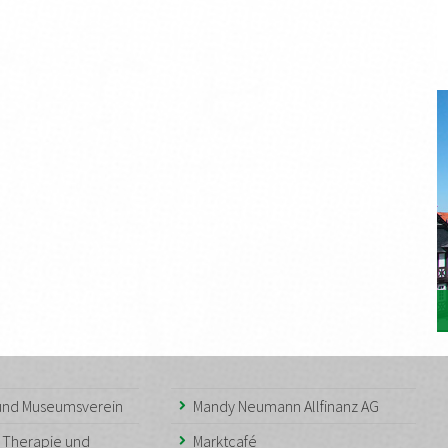
 und Museumsverein
Mandy Neumann Allfinanz AG
– Therapie und
Marktcafé