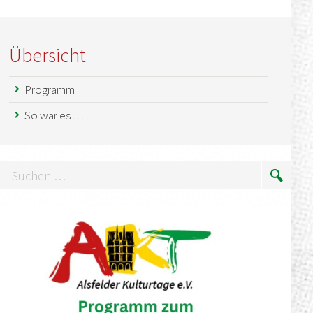
Übersicht
Programm
So war es …
uchen
Suche
…