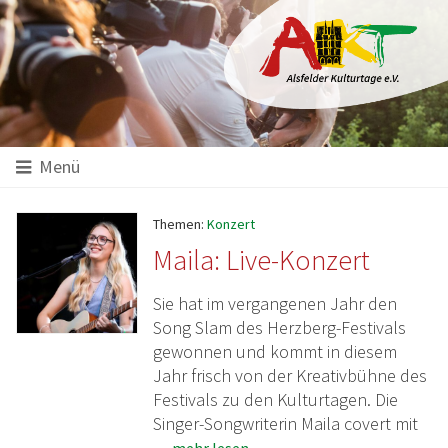
Hauptinhalt
Startseite
Seitenanfang
Themennavigation
Menü
Themen:
Konzert
Maila: Live-Konzert
Sie hat im vergangenen Jahr den
Song Slam des Herzberg-Festivals
gewonnen und kommt in diesem
Jahr frisch von der Kreativbühne des
Festivals zu den Kulturtagen. Die
Singer-Songwriterin Maila covert mit