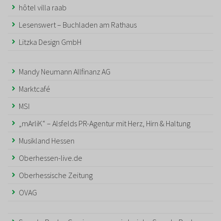
hôtel villa raab
Lesenswert – Buchladen am Rathaus
Litzka Design GmbH
Mandy Neumann Allfinanz AG
Marktcafé
MSI
„mArliK“ – Alsfelds PR-Agentur mit Herz, Hirn & Haltung
Musikland Hessen
Oberhessen-live.de
Oberhessische Zeitung
OVAG