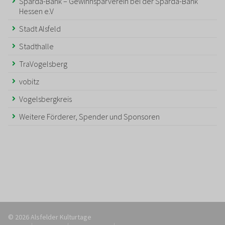
Sparda-Bank – Gewinnsparverein bei der Sparda-Bank
Hessen e.V
Stadt Alsfeld
Stadthalle
TraVogelsberg
vobitz
Vogelsbergkreis
Weitere Förderer, Spender und Sponsoren
© 2026 Alsfelder Kulturtage