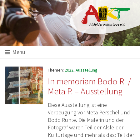
Hauptinhalt
Startseite
Seitenanfang
Themennavigation
Menü
Themen:
2022
,
Ausstellung
In memoriam Bodo R. /
Meta P. – Ausstellung
Diese Ausstellung ist eine
Verbeugung vor Meta Perschel und
Bodo Runte. Die Malerin und der
Fotograf waren Teil der Alsfelder
Kulturtage und mehr als das: Teil der