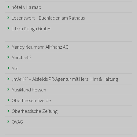
hôtel villa raab
Lesenswert – Buchladen am Rathaus
Litzka Design GmbH
Mandy Neumann Allfinanz AG
Marktcafé
MSI
„mArliK“ – Alsfelds PR-Agentur mit Herz, Hirn & Haltung
Musikland Hessen
Oberhessen-live.de
Oberhessische Zeitung
OVAG