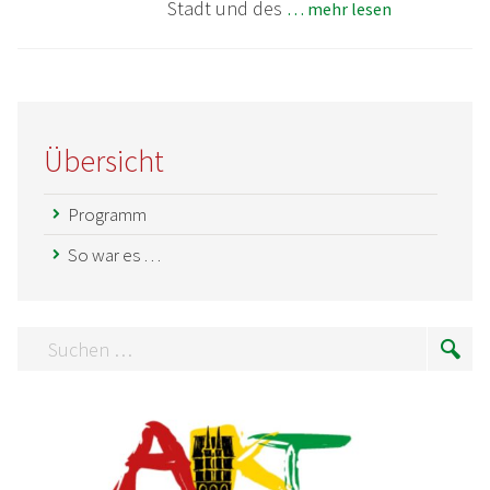
Stadt und des
… mehr lesen
Übersicht
Programm
So war es …
Suchen
Suc
…