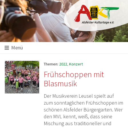
Hauptinhalt
Startseite
Seitenanfang
Themennavigation
Menü
Themen:
2022
,
Konzert
Frühschoppen mit
Blasmusik
Der Musikverein Leusel spielt auf
zum sonntaglichen Frühschoppen im
schönen Alsfelder Bürgergarten. Wer
den MVL kennt, weiß, dass seine
Mischung aus traditioneller und