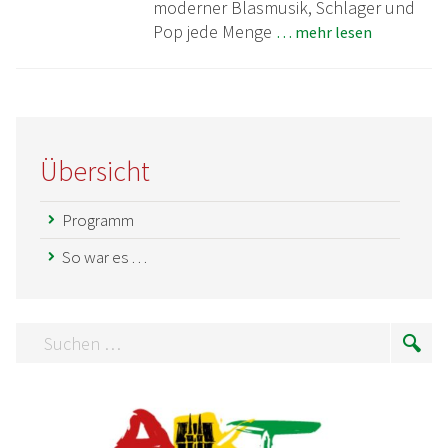
moderner Blasmusik, Schlager und
Pop jede Menge
… mehr lesen
Übersicht
Programm
So war es …
Suchen
Suc
…