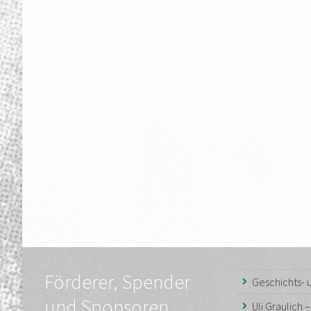
Förderer, Spender
Geschichts-
und Sponsoren
Uli Graulich 