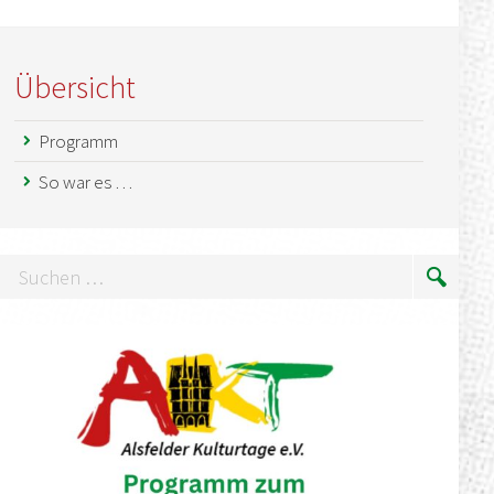
Übersicht
Programm
So war es …
uchen
Suche
…