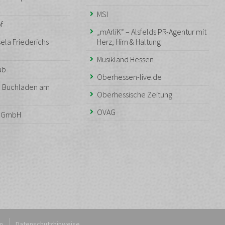
MSI
f
„mArliK“ – Alsfelds PR-Agentur mit
ela Friederichs
Herz, Hirn & Haltung
Musikland Hessen
aab
Oberhessen-live.de
– Buchladen am
Oberhessische Zeitung
OVAG
n GmbH
m
Datenschutzhinweise