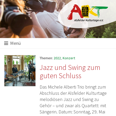
Hauptinhalt
Startseite
Seitenanfang
Themennavigation
Menü
Themen:
2022
,
Konzert
Jazz und Swing zum
guten Schluss
Das Michele Alberti Trio bringt zum
Abschluss der Alsfelder Kulturtage
melodiösen Jazz und Swing zu
Gehör – und zwar als Quartett: mit
Sängerin. Datum: Sonntag, 29. Mai