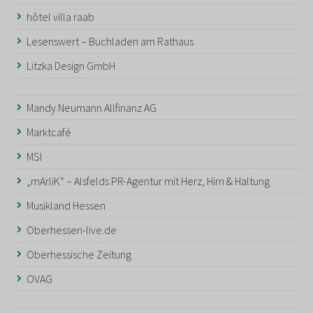
hôtel villa raab
Lesenswert – Buchladen am Rathaus
Litzka Design GmbH
Mandy Neumann Allfinanz AG
Marktcafé
MSI
„mArliK“ – Alsfelds PR-Agentur mit Herz, Hirn & Haltung
Musikland Hessen
Oberhessen-live.de
Oberhessische Zeitung
OVAG