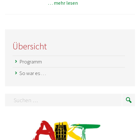
… mehr lesen
Übersicht
Programm
So war es …
Suchen
Suc
…