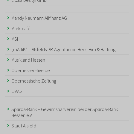
Litzka Design GmbH
Mandy Neumann Allfinanz AG
Marktcafé
MSI
„mArliK“ – Alsfelds PR-Agentur mit Herz, Hirn & Haltung
Musikland Hessen
Oberhessen-live.de
Oberhessische Zeitung
OVAG
Sparda-Bank – Gewinnsparverein bei der Sparda-Bank
Hessen e.V
Stadt Alsfeld