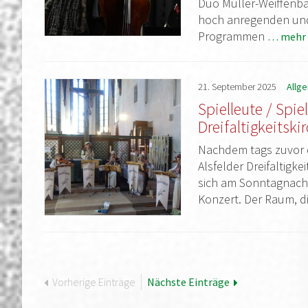
Duo Müller-Weiffenba
hoch anregenden und 
Programmen
… mehr 
21.
September
2025
Allg
Spielleute / Spie
Dreifaltigkeitski
Nachdem tags zuvor 
Alsfelder Dreifaltigke
sich am Sonntagnachmi
Konzert. Der Raum, di
Vorherige Einträge
Nächste Einträge