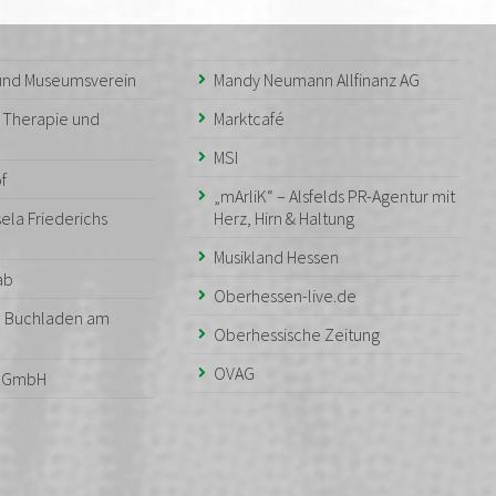
 und Museumsverein
Mandy Neumann Allfinanz AG
– Therapie und
Marktcafé
MSI
f
„mArliK“ – Alsfelds PR-Agentur mit
ela Friederichs
Herz, Hirn & Haltung
Musikland Hessen
aab
Oberhessen-live.de
– Buchladen am
Oberhessische Zeitung
OVAG
n GmbH