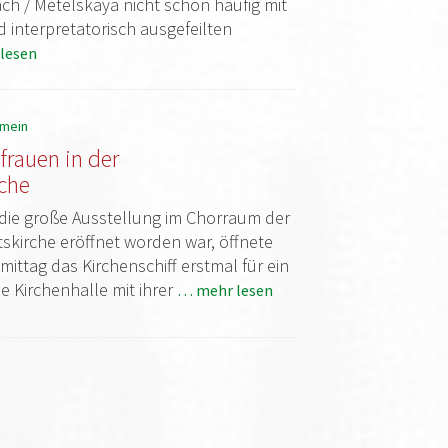
ch / Metelskaya nicht schon häufig mit
interpretatorisch ausgefeilten
lesen
emein
lfrauen in der
rche
die große Ausstellung im Chorraum der
itskirche eröffnet worden war, öffnete
ttag das Kirchenschiff erstmal für ein
e Kirchenhalle mit ihrer
… mehr lesen