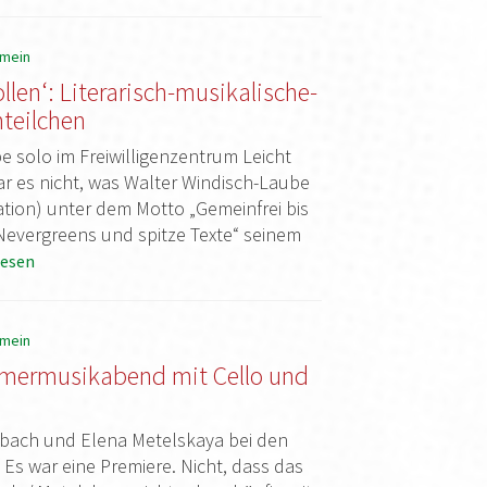
emein
len‘: Literarisch-musikalische-
teilchen
e solo im Freiwilligenzentrum Leicht
r es nicht, was Walter Windisch-Laube
ation) unter dem Motto „Gemeinfrei bis
Nevergreens und spitze Texte“ seinem
esen
emein
mermusikabend mit Cello und
nbach und Elena Metelskaya bei den
 Es war eine Premiere. Nicht, dass das