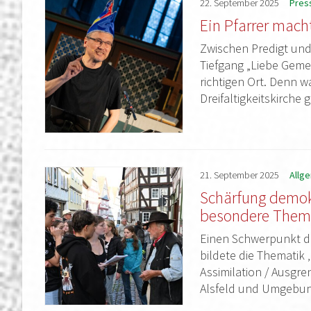
22.
September
2025
Pres
Ein Pfarrer macht
Zwischen Predigt und
Tiefgang „Liebe Geme
richtigen Ort. Denn 
Dreifaltigkeitskirche
21.
September
2025
Allg
Schärfung demok
besondere Them
Einen Schwerpunkt de
bildete die Thematik
Assimilation / Ausgre
Alsfeld und Umgebung