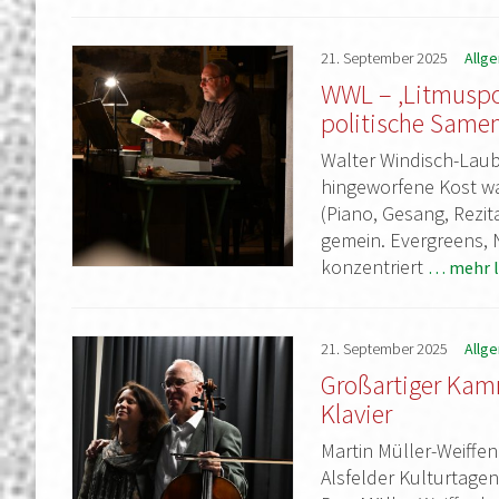
21.
September
2025
Allg
WWL – ‚Litmuspol
politische Samen
Walter Windisch-Laub
hingeworfene Kost wa
(Piano, Gesang, Rezit
gemein. Evergreens, 
konzentriert
… mehr l
21.
September
2025
Allg
Großartiger Kam
Klavier
Martin Müller-Weiffe
Alsfelder Kulturtagen