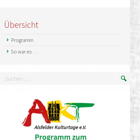
Übersicht
Programm
So war es …
uchen
Suche
…