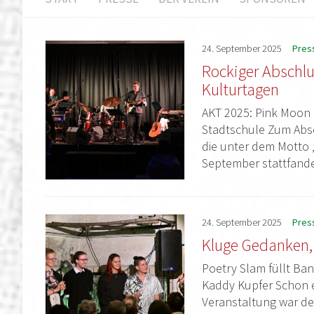
24.
September
2025
Pres
Rockiger Abschlu
Kulturtagen
AKT 2025: Pink Moon 
Stadtschule Zum Absc
die unter dem Motto „
September stattfande
24.
September
2025
Pres
Kluge Gedanken, 
Poetry Slam füllt Ba
Kaddy Kupfer Schon e
Veranstaltung war de