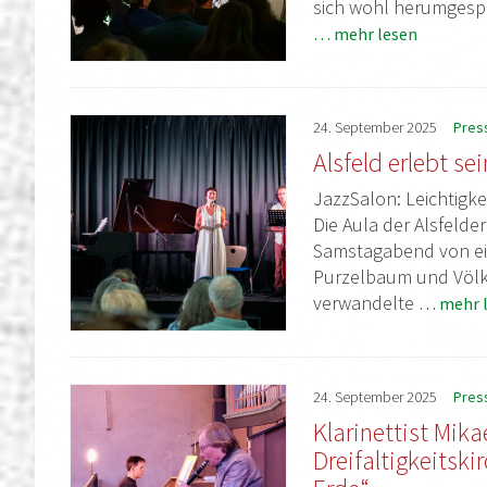
sich wohl herumgespr
… mehr lesen
24.
September
2025
Pres
Alsfeld erlebt s
JazzSalon: Leichtigke
Die Aula der Alsfelde
Samstagabend von ei
Purzelbaum und Völk
verwandelte
… mehr 
24.
September
2025
Pres
Klarinettist Mika
Dreifaltigkeitski