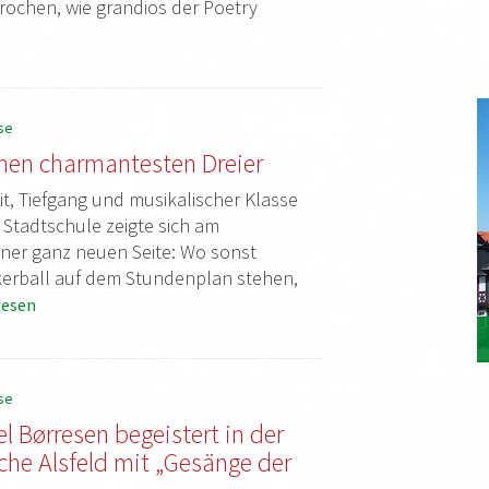
ochen, wie grandios der Poetry
se
einen charmantesten Dreier
it, Tiefgang und musikalischer Klasse
r Stadtschule zeigte sich am
ner ganz neuen Seite: Wo sonst
erball auf dem Stundenplan stehen,
lesen
se
el Børresen begeistert in der
rche Alsfeld mit „Gesänge der