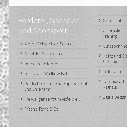
Förderer, Spender
Geschichts-
und Sponsoren
Uli Graulich 
Training
Albert-Schweitzer-Schule
Güterbahnho
Alsfelder Musikschule
Heinz und Gis
Stiftung
Demokratie leben!
hôtel villa r
Druckhaus Waitkewitsch
Lesenswert 
Deutsche Stiftung für Engagement
Rathaus
und Ehrenamt
Litzka Desig
Freiwilligenzentrum Alsfeld e.V.
Frische Texte & Co.