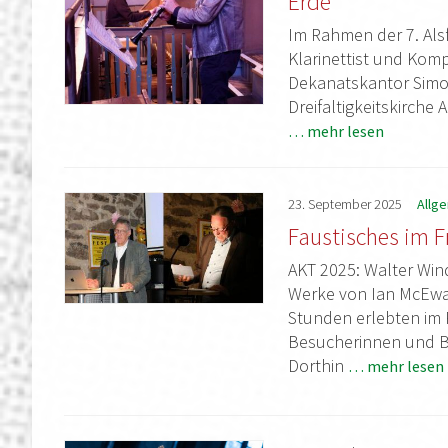
Erde“
Im Rahmen der 7. Alsf
Klarinettist und Kom
Dekanatskantor Simo
Dreifaltigkeitskirche 
… mehr lesen
23.
September
2025
Allg
Faustisches im F
AKT 2025: Walter Win
Werke von Ian McEwan
Stunden erlebten im 
Besucherinnen und Be
Dorthin
… mehr lesen