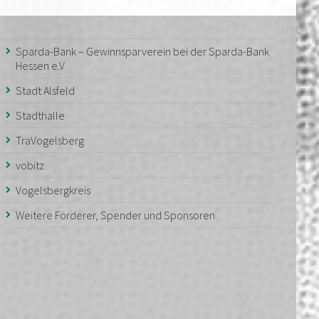
Sparda-Bank – Gewinnsparverein bei der Sparda-Bank
Hessen e.V
Stadt Alsfeld
Stadthalle
TraVogelsberg
vobitz
Vogelsbergkreis
Weitere Förderer, Spender und Sponsoren