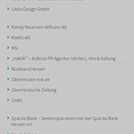
Litzka Design GmbH
Mandy Neumann Allfinanz AG
Marktcafé
MSI
„mArliK“ – Alsfelds PR-Agentur mit Herz, Hirn & Haltung
Musikland Hessen
Oberhessen-live.de
Oberhessische Zeitung
OVAG
Sparda-Bank – Gewinnsparverein bei der Sparda-Bank
Hessen e.V