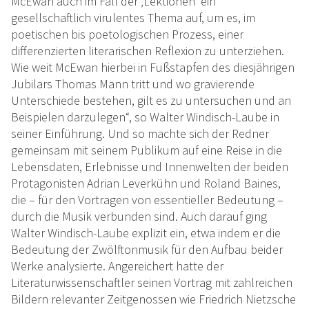
McEwan auch im Fall der ‚Lektionen‘ ein
gesellschaftlich virulentes Thema auf, um es, im
poetischen bis poetologischen Prozess, einer
differenzierten literarischen Reflexion zu unterziehen.
Wie weit McEwan hierbei in Fußstapfen des diesjährigen
Jubilars Thomas Mann tritt und wo gravierende
Unterschiede bestehen, gilt es zu untersuchen und an
Beispielen darzulegen“, so Walter Windisch-Laube in
seiner Einführung. Und so machte sich der Redner
gemeinsam mit seinem Publikum auf eine Reise in die
Lebensdaten, Erlebnisse und Innenwelten der beiden
Protagonisten Adrian Leverkühn und Roland Baines,
die – für den Vortragen von essentieller Bedeutung –
durch die Musik verbunden sind. Auch darauf ging
Walter Windisch-Laube explizit ein, etwa indem er die
Bedeutung der Zwölftonmusik für den Aufbau beider
Werke analysierte. Angereichert hatte der
Literaturwissenschaftler seinen Vortrag mit zahlreichen
Bildern relevanter Zeitgenossen wie Friedrich Nietzsche