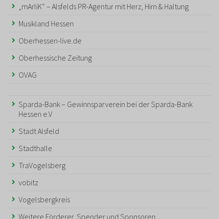
„mArliK“ – Alsfelds PR-Agentur mit Herz, Hirn & Haltung
Musikland Hessen
Oberhessen-live.de
Oberhessische Zeitung
OVAG
Sparda-Bank – Gewinnsparverein bei der Sparda-Bank
Hessen e.V
Stadt Alsfeld
Stadthalle
TraVogelsberg
vobitz
Vogelsbergkreis
Weitere Förderer, Spender und Sponsoren