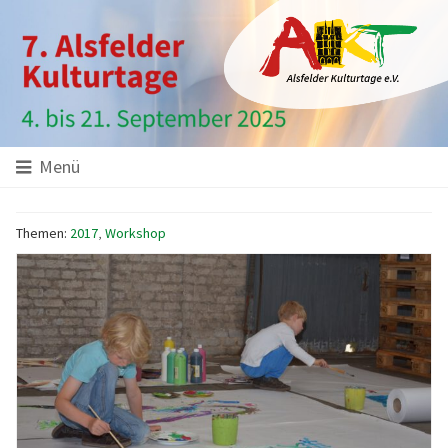
Hauptinhalt
Startseite
Seitenanfang
Themennavigation
Menü
Themen:
2017
,
Workshop