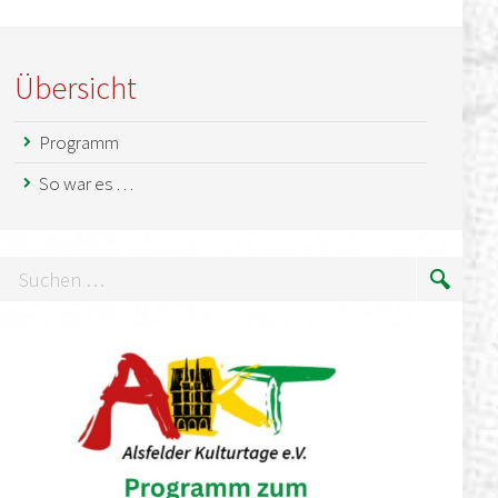
Übersicht
Programm
So war es …
uchen
Suche
…