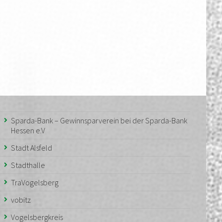
Sparda-Bank – Gewinnsparverein bei der Sparda-Bank
Hessen e.V
Stadt Alsfeld
Stadthalle
TraVogelsberg
vobitz
Vogelsbergkreis