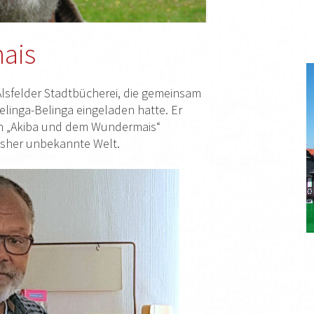
ais
lsfelder Stadtbücherei, die gemeinsam
elinga-Belinga eingeladen hatte. Er
on „Akiba und dem Wundermais“
bisher unbekannte Welt.