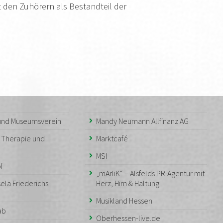
 den Zuhörern als Bestandteil der
 und Museumsverein
Mandy Neumann Allfinanz AG
– Therapie und
Marktcafé
MSI
f
„mArliK“ – Alsfelds PR-Agentur mit
ela Friederichs
Herz, Hirn & Haltung
Musikland Hessen
aab
Oberhessen-live.de