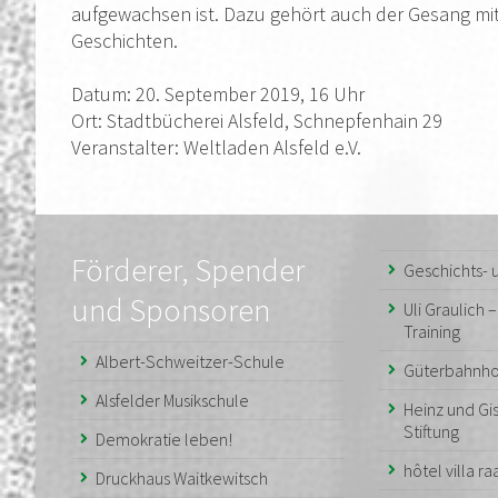
aufgewachsen ist. Dazu gehört auch der Gesang mit
Geschichten.
Datum: 20. September 2019, 16 Uhr
Ort: Stadtbücherei Alsfeld, Schnepfenhain 29
Veranstalter: Weltladen Alsfeld e.V.
Förderer, Spender
Geschichts-
und Sponsoren
Uli Graulich 
Training
Albert-Schweitzer-Schule
Güterbahnho
Alsfelder Musikschule
Heinz und Gis
Stiftung
Demokratie leben!
hôtel villa r
Druckhaus Waitkewitsch