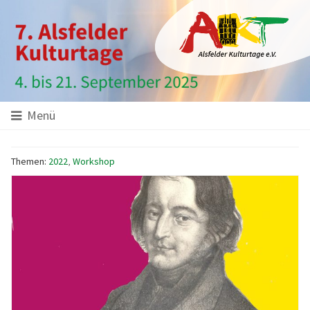
Hauptinhalt
Startseite
Seitenanfang
Themennavigation
Menü
Themen:
2022
,
Workshop