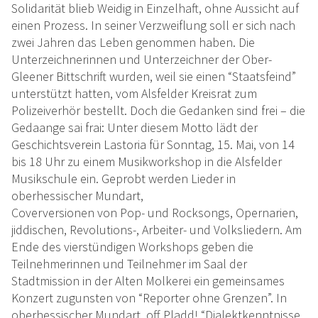
Solidarität blieb Weidig in Einzelhaft, ohne Aussicht auf
einen Prozess. In seiner Verzweiflung soll er sich nach
zwei Jahren das Leben genommen haben. Die
Unterzeichnerinnen und Unterzeichner der Ober-
Gleener Bittschrift wurden, weil sie einen “Staatsfeind”
unterstützt hatten, vom Alsfelder Kreisrat zum
Polizeiverhör bestellt. Doch die Gedanken sind frei – die
Gedaange sai frai: Unter diesem Motto lädt der
Geschichtsverein Lastoria für Sonntag, 15. Mai, von 14
bis 18 Uhr zu einem Musikworkshop in die Alsfelder
Musikschule ein. Geprobt werden Lieder in
oberhessischer Mundart,
Coverversionen von Pop- und Rocksongs, Opernarien,
jiddischen, Revolutions-, Arbeiter- und Volksliedern. Am
Ende des vierstündigen Workshops geben die
Teilnehmerinnen und Teilnehmer im Saal der
Stadtmission in der Alten Molkerei ein gemeinsames
Konzert zugunsten von “Reporter ohne Grenzen”. In
oberhessischer Mundart, off Pladd! “Dialektkenntnisse