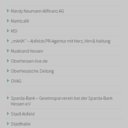
Mandy Neumann Allfinanz AG
Marktcafé
MSI
„mArliK“ – Alsfelds PR-Agentur mit Herz, Hirn & Haltung
Musikland Hessen
Oberhessen-live.de
Oberhessische Zeitung
OVAG
Sparda-Bank – Gewinnsparverein bei der Sparda-Bank
Hessen e.V
Stadt Alsfeld
Stadthalle