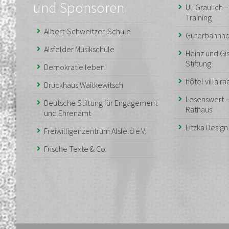
und Sponsoren
Uli Graulich 
Training
Albert-Schweitzer-Schule
Güterbahnho
Alsfelder Musikschule
Heinz und Gis
Stiftung
Demokratie leben!
hôtel villa r
Druckhaus Waitkewitsch
Lesenswert 
Deutsche Stiftung für Engagement
Rathaus
und Ehrenamt
Litzka Desig
Freiwilligenzentrum Alsfeld e.V.
Frische Texte & Co.