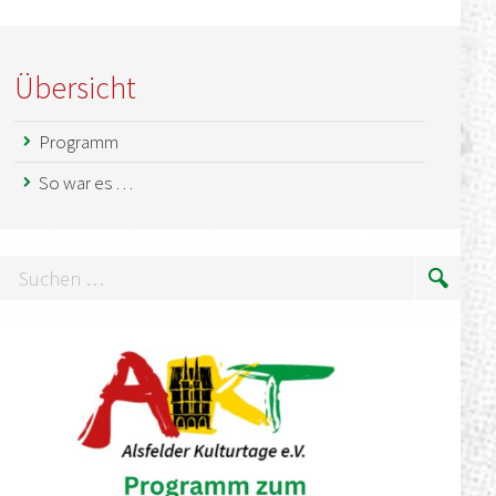
Übersicht
Programm
So war es …
uchen
Suche
…