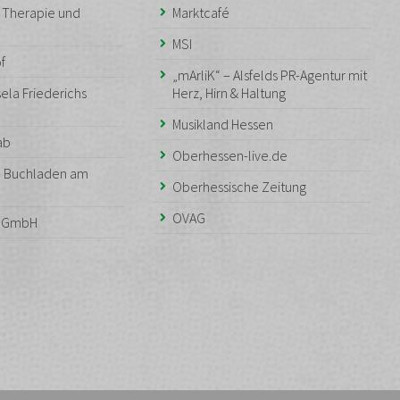
– Therapie und
Marktcafé
MSI
f
„mArliK“ – Alsfelds PR-Agentur mit
ela Friederichs
Herz, Hirn & Haltung
Musikland Hessen
aab
Oberhessen-live.de
– Buchladen am
Oberhessische Zeitung
OVAG
n GmbH