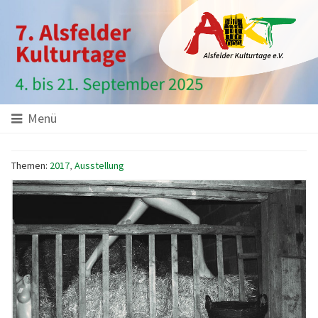
Hauptinhalt
Startseite
Seitenanfang
Themennavigation
Menü
Themen:
2017
,
Ausstellung