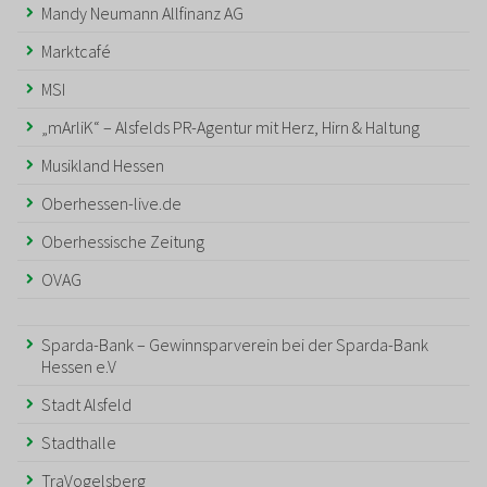
Mandy Neumann Allfinanz AG
Marktcafé
MSI
„mArliK“ – Alsfelds PR-Agentur mit Herz, Hirn & Haltung
Musikland Hessen
Oberhessen-live.de
Oberhessische Zeitung
OVAG
Sparda-Bank – Gewinnsparverein bei der Sparda-Bank
Hessen e.V
Stadt Alsfeld
Stadthalle
TraVogelsberg