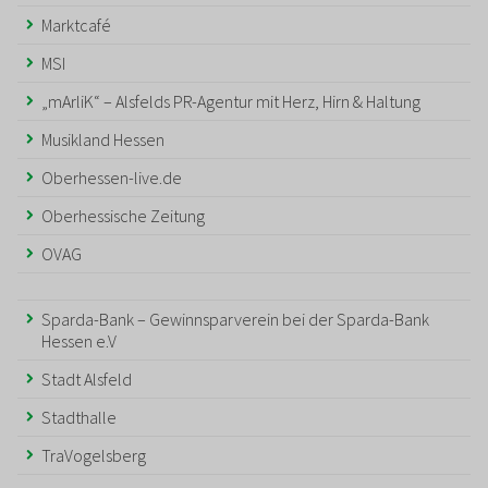
Marktcafé
MSI
„mArliK“ – Alsfelds PR-Agentur mit Herz, Hirn & Haltung
Musikland Hessen
Oberhessen-live.de
Oberhessische Zeitung
OVAG
Sparda-Bank – Gewinnsparverein bei der Sparda-Bank
Hessen e.V
Stadt Alsfeld
Stadthalle
TraVogelsberg