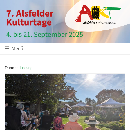
Hauptinhalt
Startseite
Seitenanfang
Themennavigation
Menü
Themen:
Lesung