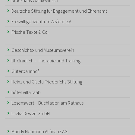
Druckhaus Waitkewitsch
Deutsche Stiftung für Engagement und Ehrenamt
Freiwilligenzentrum Alsfeld e.V.
Frische Texte & Co.
Geschichts- und Museumsverein
Uli Graulich – Therapie und Training
Güterbahnhof
Heinz und Gisela Friederichs Stiftung
hôtel villa raab
Lesenswert – Buchladen am Rathaus
Litzka Design GmbH
Mandy Neumann Allfinanz AG