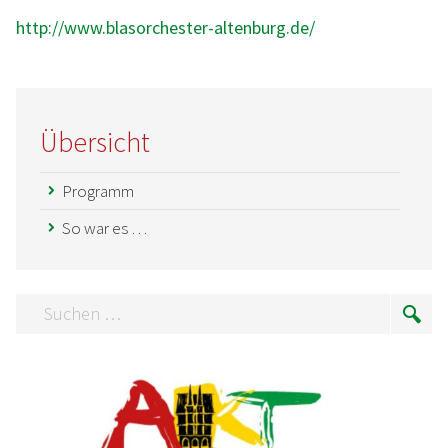
http://www.blasorchester-altenburg.de/
Übersicht
Programm
So war es …
Suchen
Suc
…