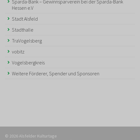
Sparda-Bank – Gewinnsparverein bei der Sparda-Bank
Hessen e.V
Stadt Alsfeld
Stadthalle
TraVogelsberg
vobitz
Vogelsbergkreis
Weitere Förderer, Spender und Sponsoren
© 2026 Alsfelder Kulturtage