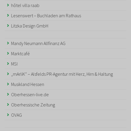
hôtel villa raab
Lesenswert – Buchladen am Rathaus
Litzka Design GmbH
Mandy Neumann Allfinanz AG
Marktcafé
MSI
„mArliK“ – Alsfelds PR-Agentur mit Herz, Hirn & Haltung
Musikland Hessen
Oberhessen-live.de
Oberhessische Zeitung
OVAG