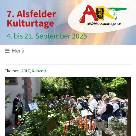
Hauptinhalt
Startseite
Seitenanfang
Themennavigation
Menü
Themen:
2017
,
Konzert