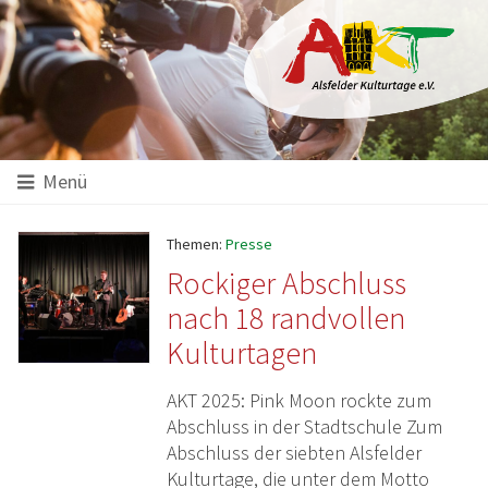
Hauptinhalt
Startseite
Seitenanfang
Themennavigation
Menü
Themen:
Presse
Rockiger Abschluss
nach 18 randvollen
Kulturtagen
AKT 2025: Pink Moon rockte zum
Abschluss in der Stadtschule Zum
Abschluss der siebten Alsfelder
Kulturtage, die unter dem Motto