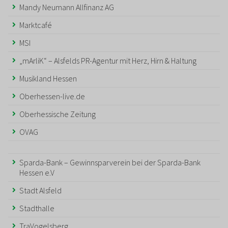
Mandy Neumann Allfinanz AG
Marktcafé
MSI
„mArliK“ – Alsfelds PR-Agentur mit Herz, Hirn & Haltung
Musikland Hessen
Oberhessen-live.de
Oberhessische Zeitung
OVAG
Sparda-Bank – Gewinnsparverein bei der Sparda-Bank
Hessen e.V
Stadt Alsfeld
Stadthalle
TraVogelsberg