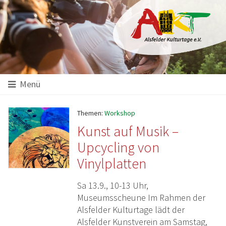
Hauptinhalt
Startseite
Seitenanfang
Themennavigation
Menü
Themen:
Workshop
Kunst auf Musik –
Upcycling von
Vinylplatten
Sa 13.9., 10-13 Uhr,
Museumsscheune Im Rahmen der
Alsfelder Kulturtage lädt der
Alsfelder Kunstverein am Samstag,