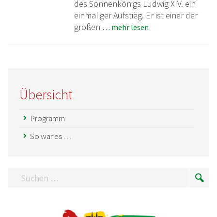
des Sonnenkönigs Ludwig XIV. ein
einmaliger Aufstieg. Er ist einer der
großen
… mehr lesen
Übersicht
Programm
So war es …
Suchen
Suc
…