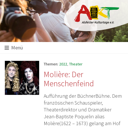
Hauptinhalt
Startseite
Seitenanfang
Themennavigation
Menü
Themen:
2022
,
Theater
Molière: Der
Menschenfeind
Aufführung der BüchnerBühne. Dem
französischen Schauspieler,
Theaterdirektor und Dramatiker
Jean-Baptiste Poquelin alias
Molière(1622 – 1673) gelang am Hof