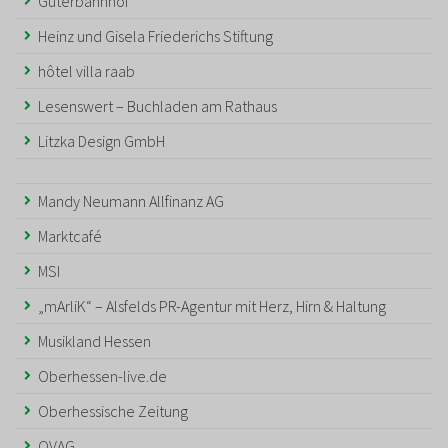
Güterbahnhof
Heinz und Gisela Friederichs Stiftung
hôtel villa raab
Lesenswert – Buchladen am Rathaus
Litzka Design GmbH
Mandy Neumann Allfinanz AG
Marktcafé
MSI
„mArliK“ – Alsfelds PR-Agentur mit Herz, Hirn & Haltung
Musikland Hessen
Oberhessen-live.de
Oberhessische Zeitung
OVAG