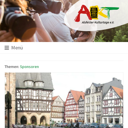
Hauptinhalt
Startseite
Seitenanfang
Themennavigation
Menü
Themen:
Sponsoren