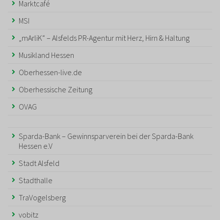
Marktcafé
MSI
„mArliK“ – Alsfelds PR-Agentur mit Herz, Hirn & Haltung
Musikland Hessen
Oberhessen-live.de
Oberhessische Zeitung
OVAG
Sparda-Bank – Gewinnsparverein bei der Sparda-Bank
Hessen e.V
Stadt Alsfeld
Stadthalle
TraVogelsberg
vobitz