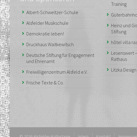
Training
Albert-Schweitzer-Schule
Güterbahnho
Alsfelder Musikschule
Heinz und Gis
Stiftung
Demokratie leben!
hôtel villa r
Druckhaus Waitkewitsch
Lesenswert 
Deutsche Stiftung für Engagement
Rathaus
und Ehrenamt
Litzka Desig
Freiwilligenzentrum Alsfeld e.V.
Frische Texte & Co.
© 2026 Alsfelder Kulturtage
Intern
Kontakt
Impressu