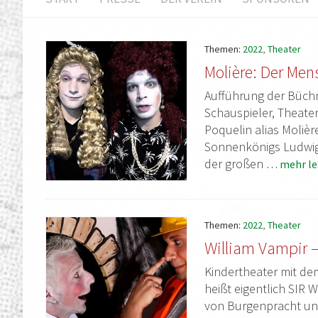
Themen:
2022
,
Theater
Molière: Der Men
Aufführung der Büch
Schauspieler, Theate
Poquelin alias Moliè
Sonnenkönigs Ludwig XI
der großen
… mehr le
Themen:
2022
,
Theater
William Vampir –
Kindertheater mit de
heißt eigentlich SIR W
von Burgenpracht un