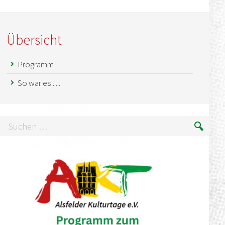
Übersicht
Programm
So war es …
uchen
Suche
…