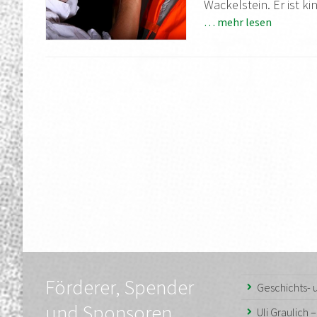
Wackelstein. Er ist k
… mehr lesen
Förderer, Spender
Geschichts-
und Sponsoren
Uli Graulich 