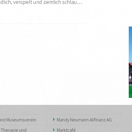
indlich, verspielt und ziemlich schlau…
 und Museumsverein
Mandy Neumann Allfinanz AG
– Therapie und
Marktcafé