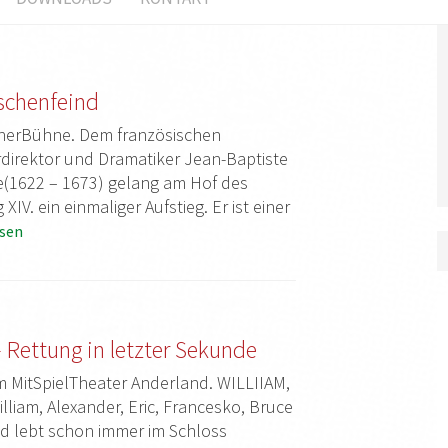
schenfeind
nerBühne. Dem französischen
rdirektor und Dramatiker Jean-Baptiste
re(1622 – 1673) gelang am Hof des
V. ein einmaliger Aufstieg. Er ist einer
sen
S
 Rettung in letzter Sekunde
m MitSpielTheater Anderland. WILLIIAM,
illiam, Alexander, Eric, Francesko, Bruce
d lebt schon immer im Schloss