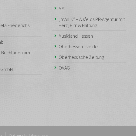
MSI
f
„mArliK“ – Alsfelds PR-Agentur mit
ela Friederichs
Herz, Hirn & Haltung
Musikland Hessen
aab
Oberhessen-live.de
– Buchladen am
Oberhessische Zeitung
OVAG
n GmbH
m
Datenschutzhinweise