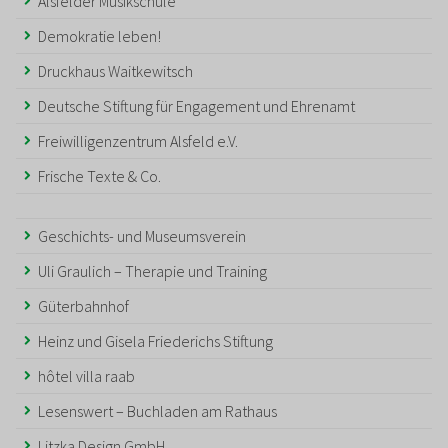
Alsfelder Musikschule
Demokratie leben!
Druckhaus Waitkewitsch
Deutsche Stiftung für Engagement und Ehrenamt
Freiwilligenzentrum Alsfeld e.V.
Frische Texte & Co.
Geschichts- und Museumsverein
Uli Graulich – Therapie und Training
Güterbahnhof
Heinz und Gisela Friederichs Stiftung
hôtel villa raab
Lesenswert – Buchladen am Rathaus
Litzka Design GmbH