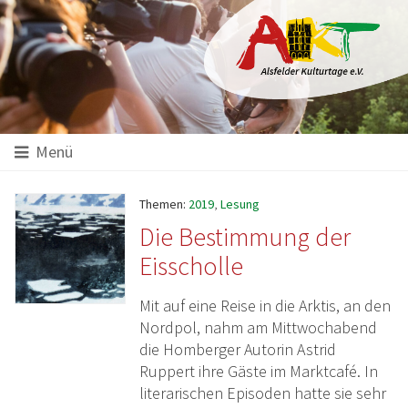
Hauptinhalt
Startseite
Seitenanfang
Themennavigation
Menü
Themen:
2019
,
Lesung
Die Bestimmung der
Eisscholle
Mit auf eine Reise in die Arktis, an den
Nordpol, nahm am Mittwochabend
die Homberger Autorin Astrid
Ruppert ihre Gäste im Marktcafé. In
literarischen Episoden hatte sie sehr