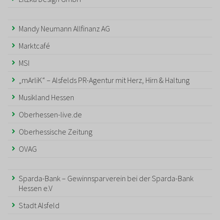
Mandy Neumann Allfinanz AG
Marktcafé
MSI
„mArliK“ – Alsfelds PR-Agentur mit Herz, Hirn & Haltung
Musikland Hessen
Oberhessen-live.de
Oberhessische Zeitung
OVAG
Sparda-Bank – Gewinnsparverein bei der Sparda-Bank
Hessen e.V
Stadt Alsfeld